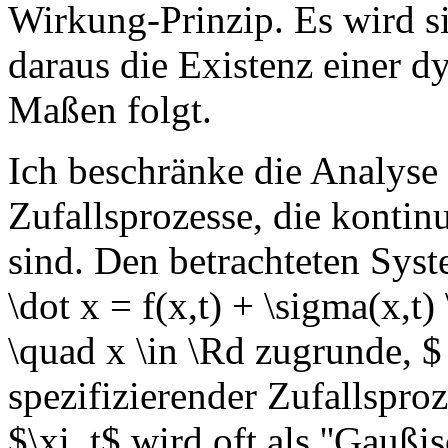
Wirkung-Prinzip. Es wird si
daraus die Existenz einer 
Maßen folgt.
Ich beschränke die Analyse
Zufallsprozesse, die kontinu
sind. Den betrachteten Sys
\dot x = f(x,t) + \sigma(x,t
\quad x \in \Rd zugrunde, $ 
spezifizierender Zufallsproz
$\xi_t$ wird oft als ''Gaußi